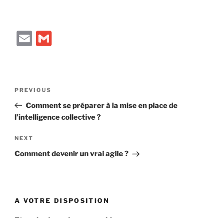
E
G
m
m
ai
ai
l
l
Post
Previous
PREVIOUS
navigation
Post
Comment se préparer à la mise en place de
l’intelligence collective ?
Next
NEXT
Post
Comment devenir un vrai agile ?
A VOTRE DISPOSITION