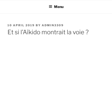
Skip
Menu
to
content
POSTED
10 APRIL 2019
BY
ADMIN3309
ON
Et si l’Aïkido montrait la voie ?