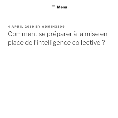
Skip
Menu
to
content
POSTED
4 APRIL 2019
BY
ADMIN3309
ON
Comment se préparer à la mise en
place de l’intelligence collective ?