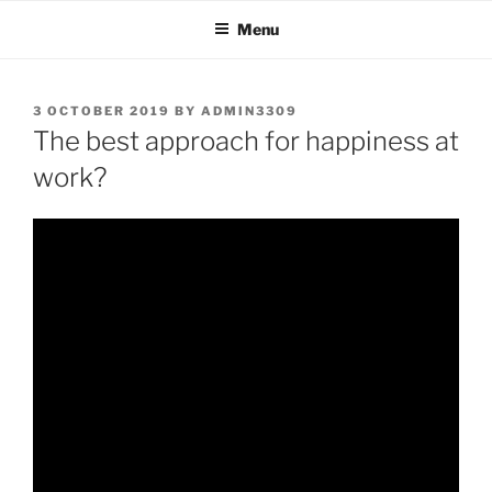
Skip
Menu
to
content
POSTED
3 OCTOBER 2019
BY
ADMIN3309
ON
The best approach for happiness at
work?