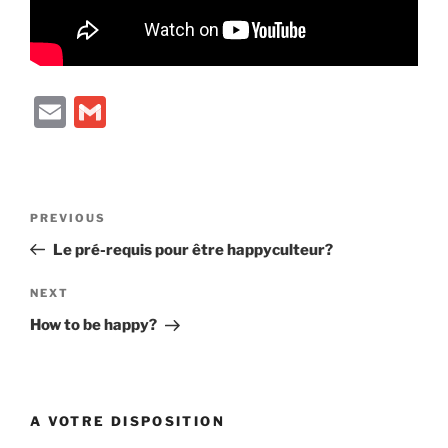
E
G
m
m
ai
ai
l
l
Post
Previous
PREVIOUS
navigation
Post
Le pré-requis pour être happyculteur?
Next
NEXT
Post
How to be happy?
A VOTRE DISPOSITION