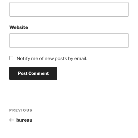
Website
Notify me of new posts by email.
Post
Previous
PREVIOUS
navigation
Post
bureau